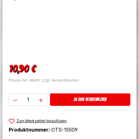
Regulärer Preis:
10,90 €
Preise inkl. MwSt. zzgl. Versandkosten
Produkt Anzahl: Gib den gewünschten W
In den Warenkorb
Zum Merkzettel hinzufügen
Produktnummer:
OTS-15509