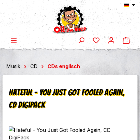
Ware
Zum Hauptinhalt springen
Musik
CD
CDs englisch
Hateful - You Just Got Fooled Again,
CD DigiPack
Bildergalerie überspringen