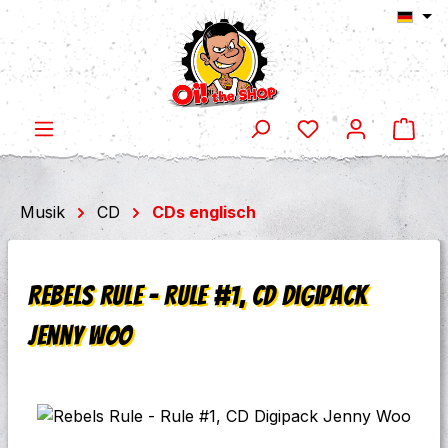
Ware
Zum Hauptinhalt springen
Musik
CD
CDs englisch
Rebels Rule - Rule #1, CD Digipack
Jenny Woo
Bildergalerie überspringen