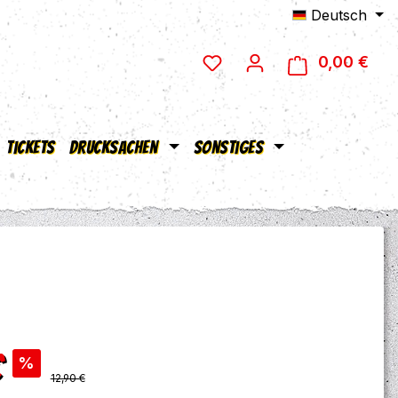
Deutsch
0,00 €
Ware
Tickets
Drucksachen
Sonstiges
s:
€
%
Regulärer Preis:
12,90 €