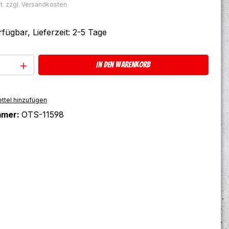
t. zzgl. Versandkosten
fügbar, Lieferzeit: 2-5 Tage
Anzahl: Gib den gewünschten Wert ein 
In den Warenkorb
ttel hinzufügen
mmer:
OTS-11598