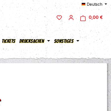
Deutsch
0,00 €
Ware
Tickets
Drucksachen
Sonstiges
eis:
€