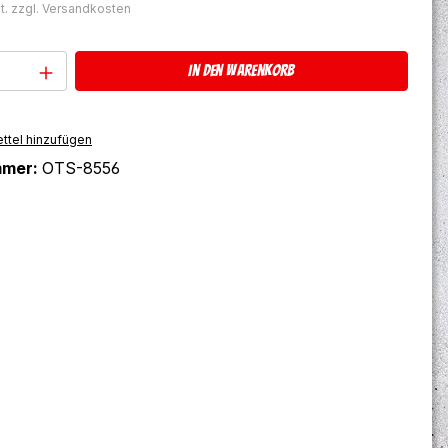
t. zzgl. Versandkosten
Anzahl: Gib den gewünschten Wert ein 
In den Warenkorb
ttel hinzufügen
mmer:
OTS-8556