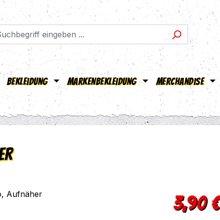
Bekleidung
Markenbekleidung
Merchandise
er
Regulärer Pr
3,90 