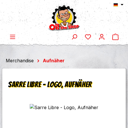
Ware
Zum Hauptinhalt springen
Merchandise
Aufnäher
Sarre Libre - Logo, Aufnäher
Bildergalerie überspringen