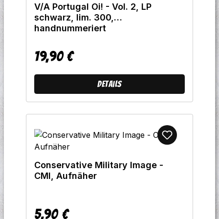
V/A Portugal Oi! - Vol. 2, LP
schwarz, lim. 300,
handnummeriert
19,90 €
Regulärer Preis:
Details
Conservative Military Image -
CMI, Aufnäher
5,90 €
Regulärer Preis: