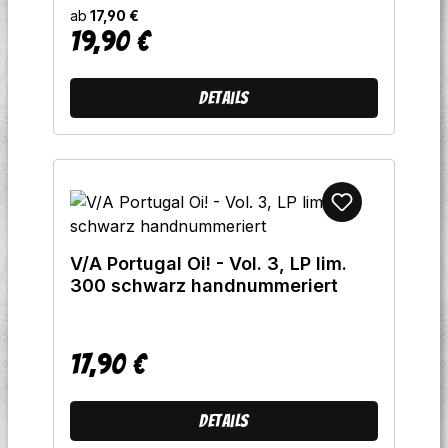
ab
17,90 €
19,90 €
Regulärer Preis:
Details
V/A Portugal Oi! - Vol. 3, LP lim.
300 schwarz handnummeriert
17,90 €
Regulärer Preis:
Details