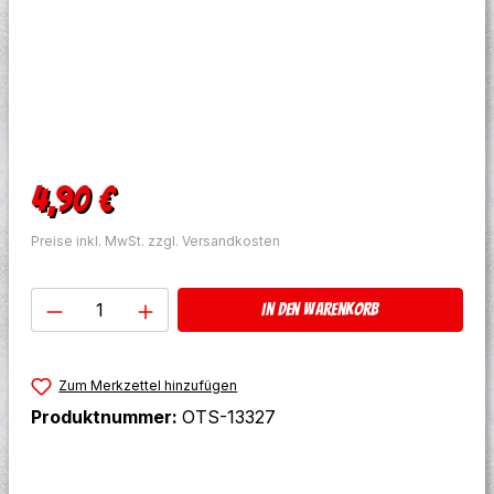
Regulärer Preis:
4,90 €
Preise inkl. MwSt. zzgl. Versandkosten
Produkt Anzahl: Gib den gewünschten W
In den Warenkorb
Zum Merkzettel hinzufügen
Produktnummer:
OTS-13327