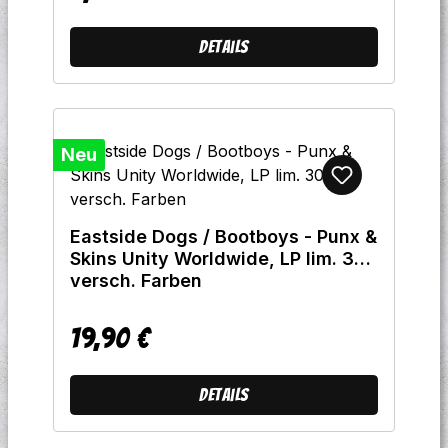
Details
Neu
Eastside Dogs / Bootboys - Punx &
Skins Unity Worldwide, LP lim. 300
versch. Farben
19,90 €
Regulärer Preis:
Details