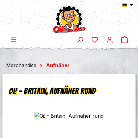
Ware
Zum Hauptinhalt springen
Merchandise
Aufnäher
Oi! - Britain, Aufnäher rund
Bildergalerie überspringen