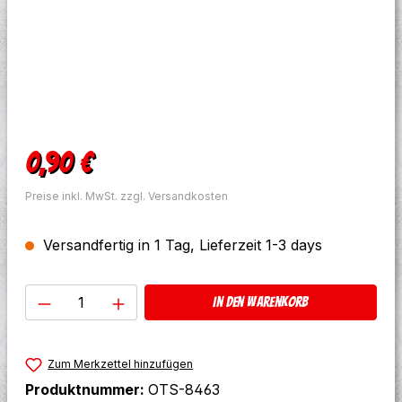
Regulärer Preis:
0,90 €
Preise inkl. MwSt. zzgl. Versandkosten
Versandfertig in 1 Tag, Lieferzeit 1-3 days
Produkt Anzahl: Gib den gewünschten W
In den Warenkorb
Zum Merkzettel hinzufügen
Produktnummer:
OTS-8463