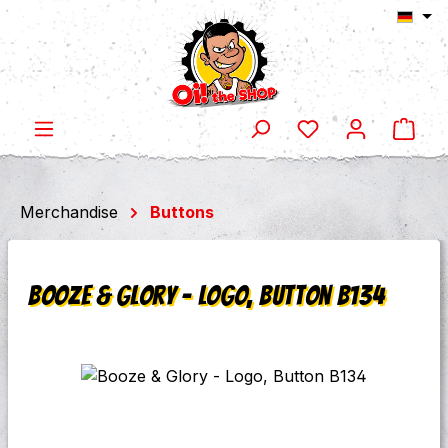
Ware
Zum Hauptinhalt springen
Merchandise
Buttons
Booze & Glory - Logo, Button B134
Bildergalerie überspringen