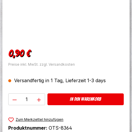
Regulärer Preis:
0,90 €
Preise inkl. MwSt. zzgl. Versandkosten
Versandfertig in 1 Tag, Lieferzeit 1-3 days
Produkt Anzahl: Gib den gewünschten W
In den Warenkorb
Zum Merkzettel hinzufügen
Produktnummer:
OTS-8364