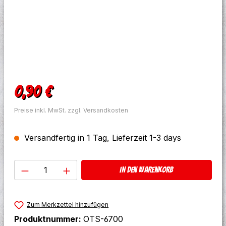
Regulärer Preis:
0,90 €
Preise inkl. MwSt. zzgl. Versandkosten
Versandfertig in 1 Tag, Lieferzeit 1-3 days
Produkt Anzahl: Gib den gewünschten W
In den Warenkorb
Zum Merkzettel hinzufügen
Produktnummer:
OTS-6700