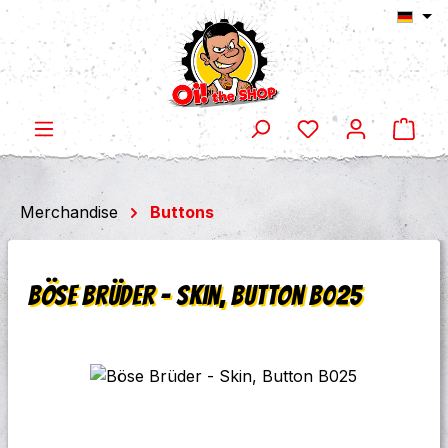
Ware
Zum Hauptinhalt springen
Merchandise
Buttons
Böse Brüder - Skin, Button B025
Bildergalerie überspringen