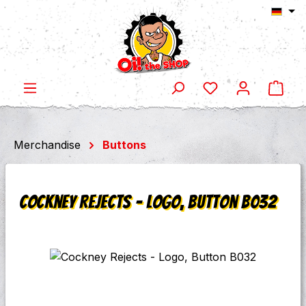
Ware
Zum Hauptinhalt springen
Merchandise
Buttons
Cockney Rejects - Logo, Button B032
Bildergalerie überspringen