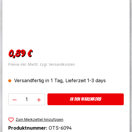
Regulärer Preis:
0,89 €
Preise inkl. MwSt. zzgl. Versandkosten
Versandfertig in 1 Tag, Lieferzeit 1-3 days
Produkt Anzahl: Gib den gewünschten W
In den Warenkorb
Zum Merkzettel hinzufügen
Produktnummer:
OTS-6094