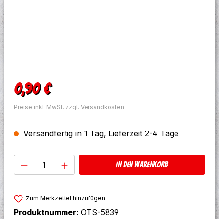
Regulärer Preis:
0,90 €
Preise inkl. MwSt. zzgl. Versandkosten
Versandfertig in 1 Tag, Lieferzeit 2-4 Tage
Produkt Anzahl: Gib den gewünschten W
In den Warenkorb
Zum Merkzettel hinzufügen
Produktnummer:
OTS-5839