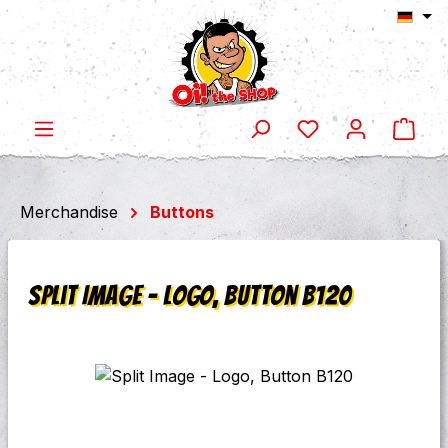
Ware
Zum Hauptinhalt springen
Merchandise
Buttons
Split Image - Logo, Button B120
Bildergalerie überspringen