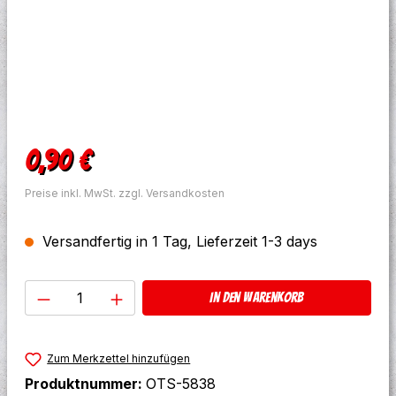
Regulärer Preis:
0,90 €
Preise inkl. MwSt. zzgl. Versandkosten
Versandfertig in 1 Tag, Lieferzeit 1-3 days
Produkt Anzahl: Gib den gewünschten W
In den Warenkorb
Zum Merkzettel hinzufügen
Produktnummer:
OTS-5838