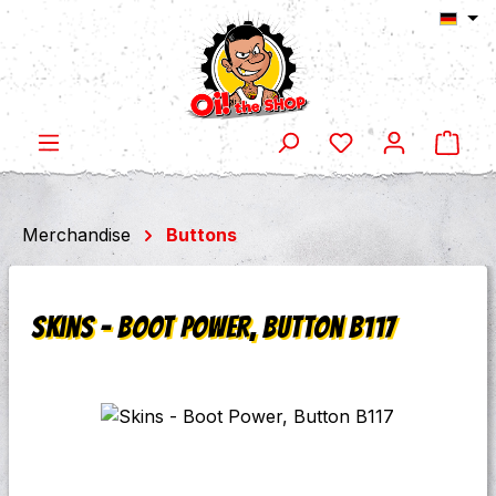
Ware
Zum Hauptinhalt springen
Merchandise
Buttons
Skins - Boot Power, Button B117
Bildergalerie überspringen