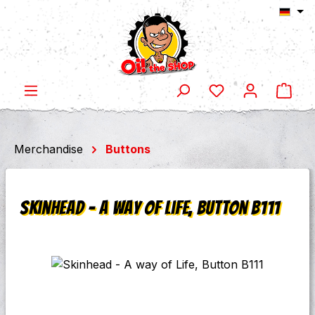
Ware
Zum Hauptinhalt springen
Merchandise
Buttons
Skinhead - A way of Life, Button B111
Bildergalerie überspringen