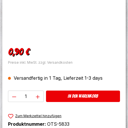
Regulärer Preis:
0,90 €
Preise inkl. MwSt. zzgl. Versandkosten
Versandfertig in 1 Tag, Lieferzeit 1-3 days
Produkt Anzahl: Gib den gewünschten W
In den Warenkorb
Zum Merkzettel hinzufügen
Produktnummer:
OTS-5833