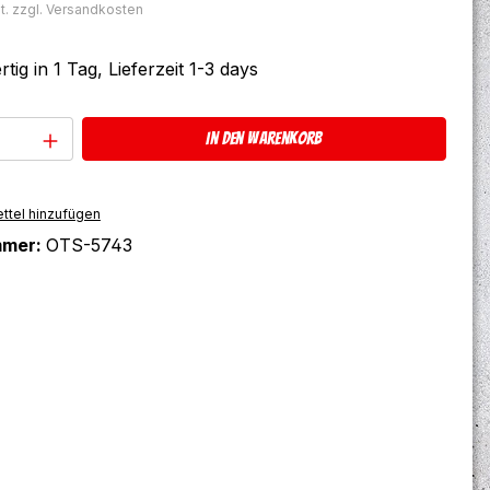
t. zzgl. Versandkosten
tig in 1 Tag, Lieferzeit 1-3 days
Anzahl: Gib den gewünschten Wert ein 
In den Warenkorb
ttel hinzufügen
mmer:
OTS-5743