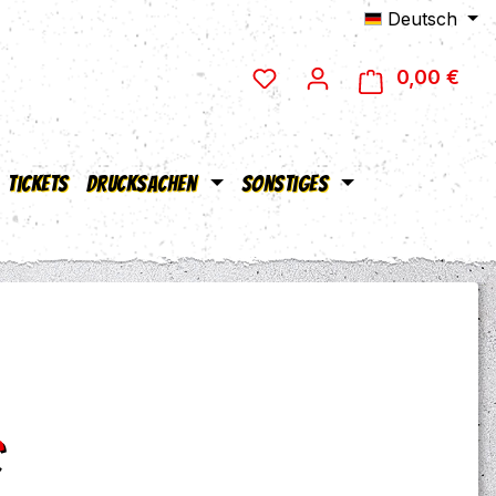
Deutsch
0,00 €
Ware
Tickets
Drucksachen
Sonstiges
eis:
€