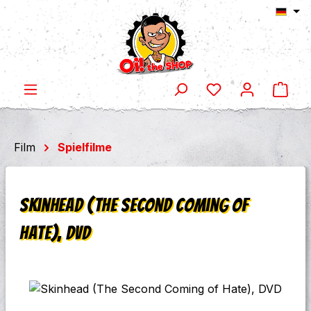
Ware
Zum Hauptinhalt springen
Film
Spielfilme
Skinhead (The Second Coming of
Hate), DVD
Bildergalerie überspringen