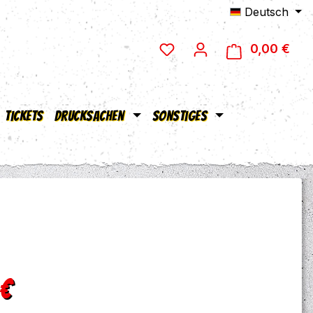
Deutsch
0,00 €
Ware
Tickets
Drucksachen
Sonstiges
eis:
 €