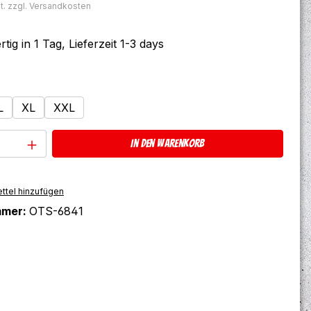
t. zzgl. Versandkosten
tig in 1 Tag, Lieferzeit 1-3 days
ählen
L
XL
XXL
Anzahl: Gib den gewünschten Wert ein 
In den Warenkorb
ttel hinzufügen
mmer:
OTS-6841