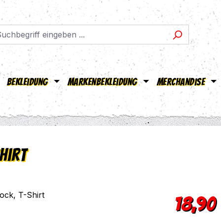
Bekleidung
Markenbekleidung
Merchandise
hirt
Regulärer Pr
18,90