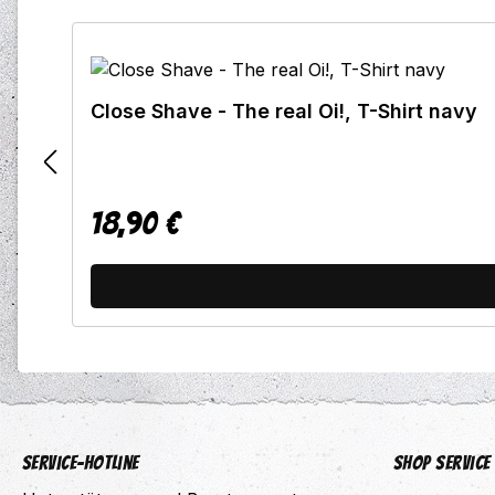
Produktgalerie überspringen
Close Shave - The real Oi!, T-Shirt navy
18,90 €
Regulärer Preis:
Service-Hotline
Shop Service