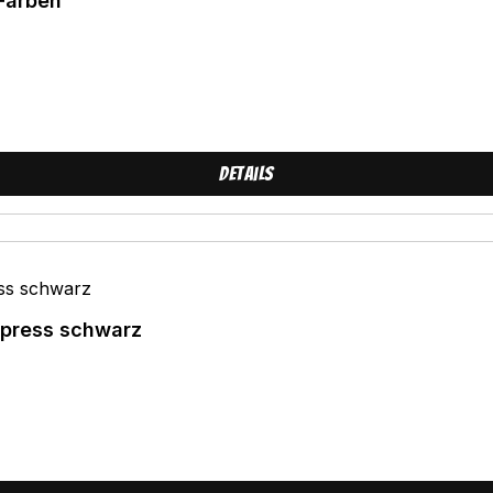
 Farben
Details
epress schwarz