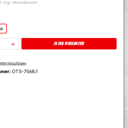
t. zzgl. Versandkosten
ählen
te
Anzahl: Gib den gewünschten Wert ein 
In den Warenkorb
ttel hinzufügen
mmer:
OTS-7068.1