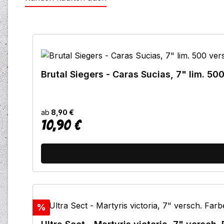
Produktgalerie überspringen
Brutal Siegers - Caras Sucias, 7" lim. 50
ab
8,90 €
10,90 €
Regulärer Preis:
Rabatt
%