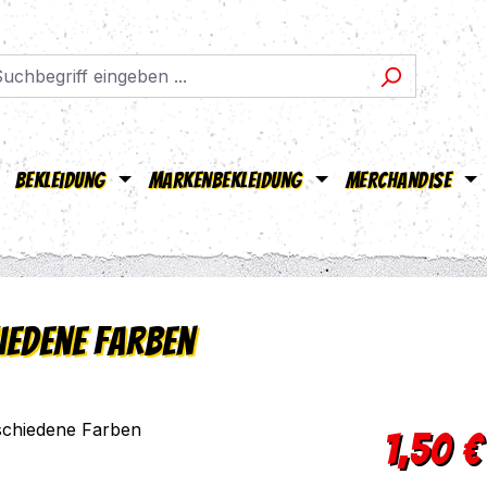
Bekleidung
Markenbekleidung
Merchandise
iedene Farben
Regulärer Pr
1,50 €