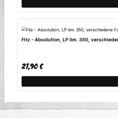
Fitz - Absolution, LP lim. 350, verschied
27,90 €
Regulärer Preis: