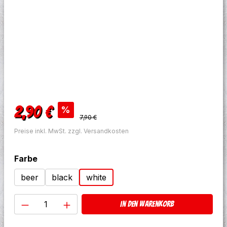
Verkaufspreis:
2,90 €
%
Regulärer Preis:
7,90 €
Preise inkl. MwSt. zzgl. Versandkosten
auswählen
Farbe
beer
black
white
Produkt Anzahl: Gib den gewünschten W
In den Warenkorb