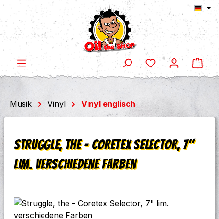
Ware
Zum Hauptinhalt springen
Musik
Vinyl
Vinyl englisch
Struggle, the - Coretex Selector, 7"
lim. verschiedene Farben
Bildergalerie überspringen