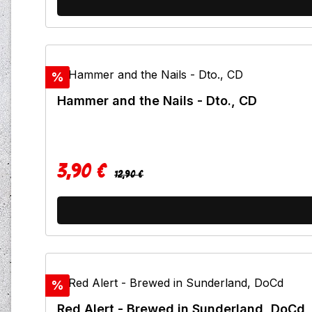
Rabatt
%
Hammer and the Nails - Dto., CD
3,90 €
Regulärer Preis:
Verkaufspreis:
12,90 €
Rabatt
%
Red Alert - Brewed in Sunderland, DoCd