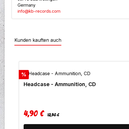
Germany
info@kb-records.com
Kunden kauften auch
Produktgalerie überspringen
Rabatt
%
Headcase - Ammunition, CD
4,90 €
Regulärer Preis:
Verkaufspreis:
12,90 €