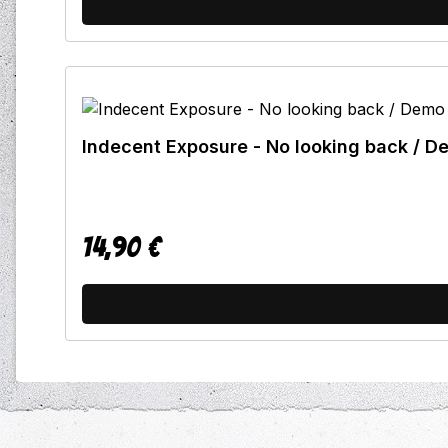
Indecent Exposure - No looking back / D
14,90 €
Regulärer Preis: