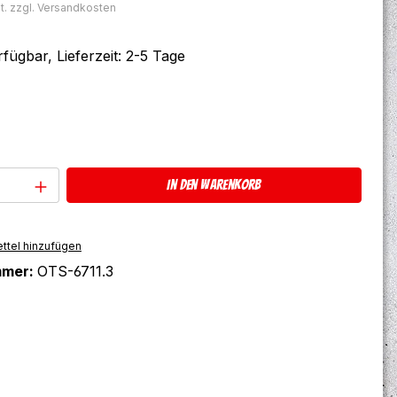
t. zzgl. Versandkosten
fügbar, Lieferzeit: 2-5 Tage
ählen
Anzahl: Gib den gewünschten Wert ein 
In den Warenkorb
ttel hinzufügen
mmer:
OTS-6711.3