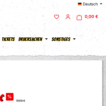
Deutsch
0,00 €
Ware
Tickets
Drucksachen
Sonstiges
s:
€
%
Regulärer Preis:
19,90 €