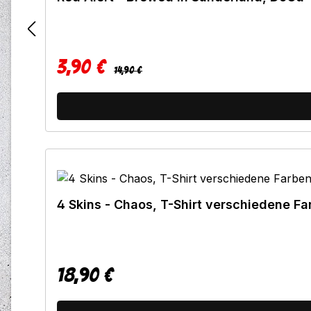
3,90 €
Regulärer Preis:
Verkaufspreis:
14,90 €
4 Skins - Chaos, T-Shirt verschiedene Fa
18,90 €
Regulärer Preis: