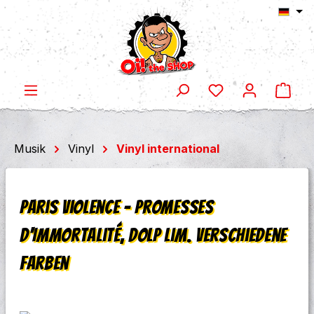
Ware
Zum Hauptinhalt springen
Musik
Vinyl
Vinyl international
Paris Violence - Promesses
D'Immortalité, DoLP lim. verschiedene
Farben