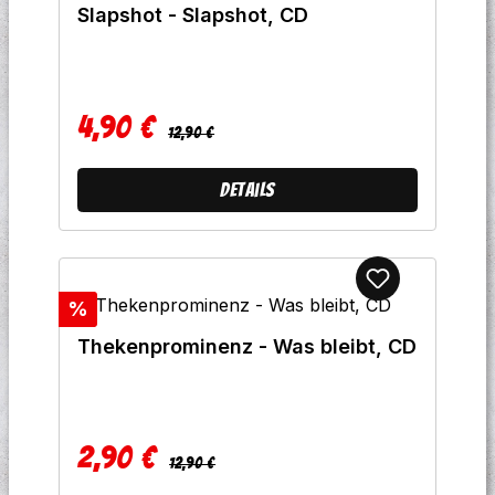
Slapshot - Slapshot, CD
4,90 €
Regulärer Preis:
Verkaufspreis:
12,90 €
Details
Rabatt
%
Thekenprominenz - Was bleibt, CD
2,90 €
Regulärer Preis:
Verkaufspreis:
12,90 €