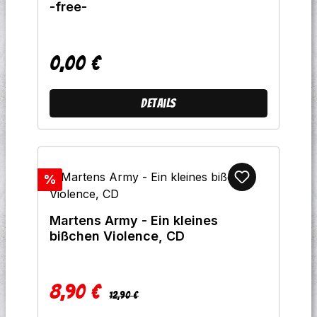
-free-
0,00 €
Regulärer Preis:
Details
Rabatt
%
Martens Army - Ein kleines
bißchen Violence, CD
8,90 €
Regulärer Preis:
Verkaufspreis:
12,90 €