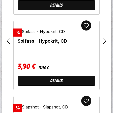
Details
Rabatt
%
Soifass - Hypokrit, CD
3,90 €
Regulärer Preis:
Verkaufspreis:
12,90 €
Details
Rabatt
%