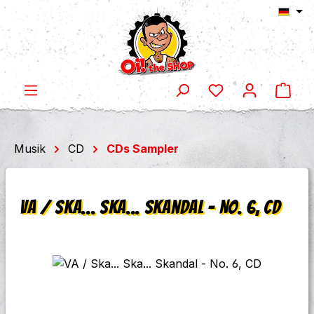
Ware
Zum Hauptinhalt springen
Musik
CD
CDs Sampler
VA / Ska... Ska... Skandal - No. 6, CD
Bildergalerie überspringen