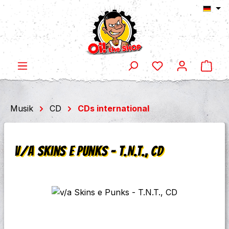
Ware
Zum Hauptinhalt springen
Musik
CD
CDs international
v/a Skins e Punks - T.N.T., CD
Bildergalerie überspringen