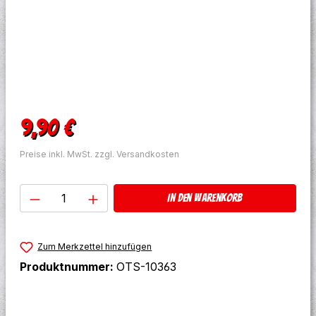
Regulärer Preis:
9,90 €
Preise inkl. MwSt. zzgl. Versandkosten
Produkt Anzahl: Gib den gewünschten W
In den Warenkorb
Zum Merkzettel hinzufügen
Produktnummer:
OTS-10363