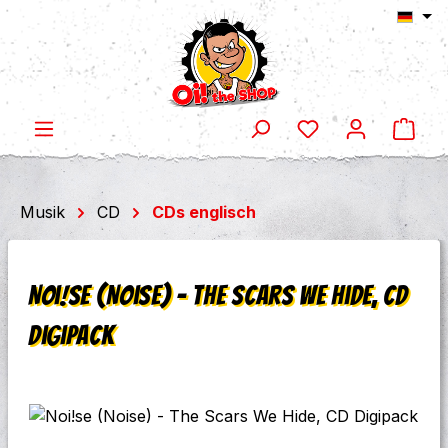
Ware
Zum Hauptinhalt springen
Musik
CD
CDs englisch
Noi!se (Noise) - The Scars We Hide, CD
Digipack
Bildergalerie überspringen