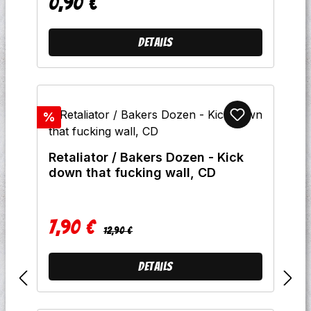
0,90 €
Regulärer Preis:
Details
Rabatt
%
Retaliator / Bakers Dozen - Kick
down that fucking wall, CD
7,90 €
Regulärer Preis:
Verkaufspreis:
12,90 €
Details