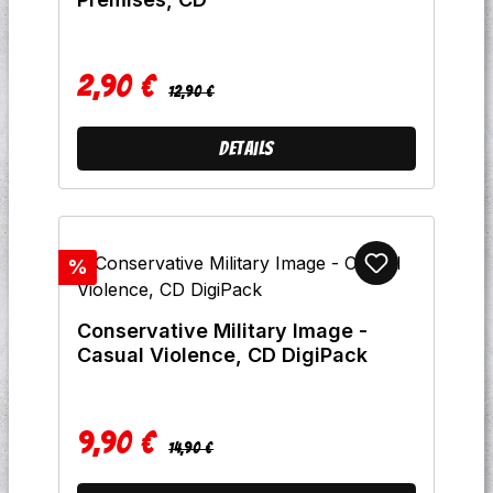
2,90 €
Regulärer Preis:
Verkaufspreis:
12,90 €
Details
Rabatt
%
Conservative Military Image -
Casual Violence, CD DigiPack
9,90 €
Regulärer Preis:
Verkaufspreis:
14,90 €