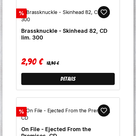
Rabatt
%
Brassknuckle - Skinhead 82, CD
lim. 300
2,90 €
Regulärer Preis:
Verkaufspreis:
12,90 €
Details
Rabatt
%
On File - Ejected From the
Premises, CD