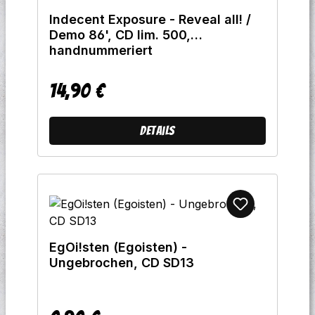
Indecent Exposure - Reveal all! /
Demo 86', CD lim. 500,
handnummeriert
14,90 €
Regulärer Preis:
Details
EgOi!sten (Egoisten) -
Ungebrochen, CD SD13