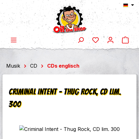
Ware
Zum Hauptinhalt springen
Musik
CD
CDs englisch
Criminal Intent - Thug Rock, CD lim.
300
Bildergalerie überspringen