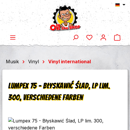
Ware
Zum Hauptinhalt springen
Musik
Vinyl
Vinyl international
Lumpex 75 - Błyskawić Ślad, LP lim.
300, verschiedene Farben
Bildergalerie überspringen