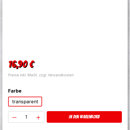
Regulärer Preis:
16,90 €
Preise inkl. MwSt. zzgl. Versandkosten
auswählen
Farbe
transparent
Produkt Anzahl: Gib den gewünschten W
In den Warenkorb