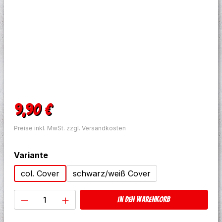
Regulärer Preis:
9,90 €
Preise inkl. MwSt. zzgl. Versandkosten
auswählen
Variante
col. Cover
schwarz/weiß Cover
Produkt Anzahl: Gib den gewünschten W
In den Warenkorb