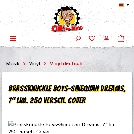
Ware
Zum Hauptinhalt springen
Musik
Vinyl
Vinyl deutsch
Brassknuckle Boys-Sinequan Dreams,
7" lim. 250 versch. Cover
Bildergalerie überspringen