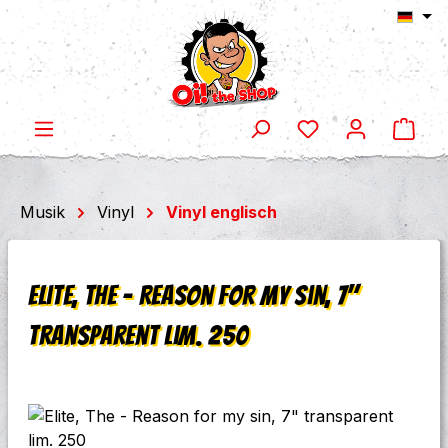
Ware
Zum Hauptinhalt springen
Musik
Vinyl
Vinyl englisch
Elite, The - Reason for my sin, 7"
transparent lim. 250
Bildergalerie überspringen