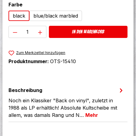
auswählen
Farbe
black
blue/black marbled
Produkt Anzahl: Gib den gewünschten W
In den Warenkorb
Zum Merkzettel hinzufügen
Produktnummer:
OTS-15410
Beschreibung
Noch ein Klassiker "Back on vinyl", zuletzt in
1988 als LP erhältlich! Absolute Kultscheibe mit
allem, was damals Rang und N…
Mehr