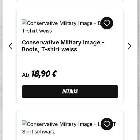
Conservative Military Image -
Boots, T-shirt weiss
18,90 €
Regulärer Preis:
Ab
Details