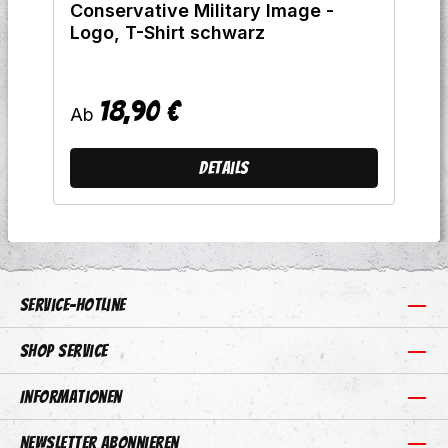
Conservative Military Image -
Logo, T-Shirt schwarz
18,90 €
Regulärer Preis:
Ab
Details
Service-Hotline
Shop Service
Informationen
Newsletter abonnieren