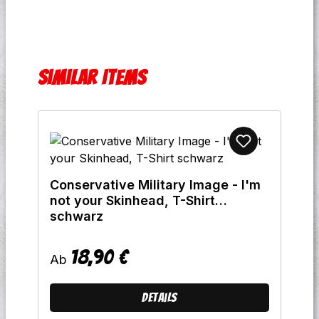
Produktgalerie überspringen
Similar Items
Conservative Military Image - I'm
not your Skinhead, T-Shirt
schwarz
18,90 €
Regulärer Preis:
Ab
Details