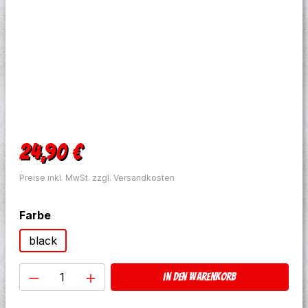
Regulärer Preis:
24,90 €
Preise inkl. MwSt. zzgl. Versandkosten
auswählen
Farbe
black
Produkt Anzahl: Gib den gewünschten W
In den Warenkorb