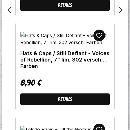
Details
Hats & Caps / Still Defiant - Voices
of Rebellion, 7" lim. 302 versch.
Farben
8,90 €
Regulärer Preis:
Details