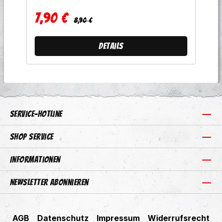
7,90 €
Regulärer Preis:
Verkaufspreis:
8,90 €
Details
Service-Hotline
Shop Service
Informationen
Newsletter abonnieren
AGB
Datenschutz
Impressum
Widerrufsrecht