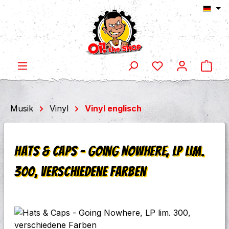
Ware
Zum Hauptinhalt springen
Musik
Vinyl
Vinyl englisch
Hats & Caps - Going Nowhere, LP lim.
300, verschiedene Farben
Bildergalerie überspringen