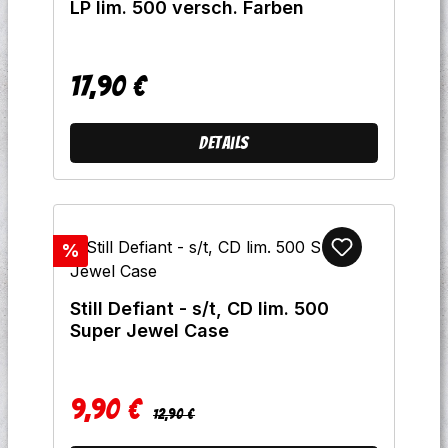
LP lim. 500 versch. Farben
17,90 €
Regulärer Preis:
Details
Rabatt
%
Still Defiant - s/t, CD lim. 500
Super Jewel Case
9,90 €
Regulärer Preis:
Verkaufspreis:
12,90 €