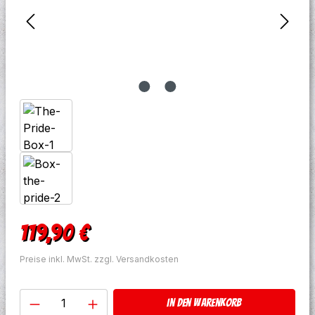
Regulärer Preis:
119,90 €
Preise inkl. MwSt. zzgl. Versandkosten
Produkt Anzahl: Gib den gewünschten W
In den Warenkorb